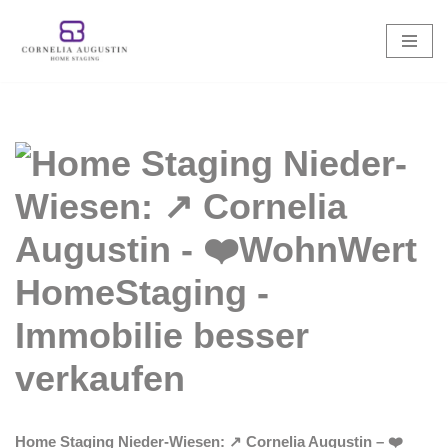
Zum
Inhalt
springen
Home Staging Nieder-Wiesen: ↗️ Cornelia Augustin – ❤️