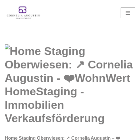
Zum
Inhalt
springen
Home Staging Oberwiesen: ↗️ Cornelia Augustin – ❤️