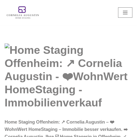
Zum
Inhalt
springen
Home Staging Offenheim: ↗️ Cornelia Augustin – ❤️
WohnWert HomeStaging – Immobilie besser verkaufen. ➡️
Cornelia Augustin, Ihre ☑️ Home Stagerin in Offenheim. ✓