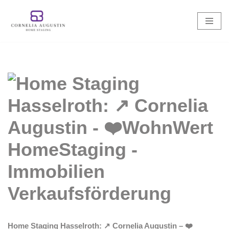
Zum
Inhalt
springen
Home Staging Hasselroth: ↗️ Cornelia Augustin – ❤️