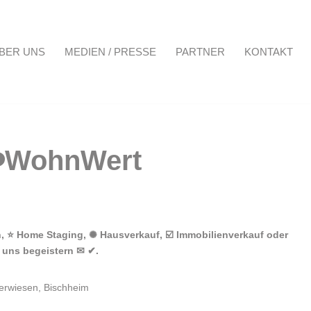
BER UNS
MEDIEN / PRESSE
PARTNER
KONTAKT
Projekte
Über uns
Medien / Presse
Partner
Kontakt
, ⭐ Home Staging, ✺ Hausverkauf, ☑️ Immobilienverkauf oder
 uns begeistern ✉ ✔.