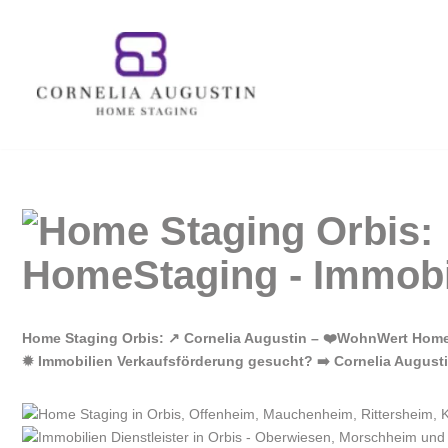
Zum
Inhalt
springen
Home Staging Orbis: ↗️ Cornelia Augustin – ❤️WohnWert HomeS
✹ Immobilien Verkaufsförderung gesucht? ➡️ Cornelia Augusti