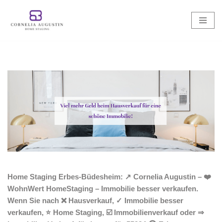
Zum
Inhalt
springen
Home Staging Erbes-Büdesheim: ↗️ Cornelia Augustin – ❤️
WohnWert HomeStaging – Immobilie besser verkaufen.
Wenn Sie nach ❌ Hausverkauf, ✓ Immobilie besser
verkaufen, ⭐ Home Staging, ☑️ Immobilienverkauf oder ⇒