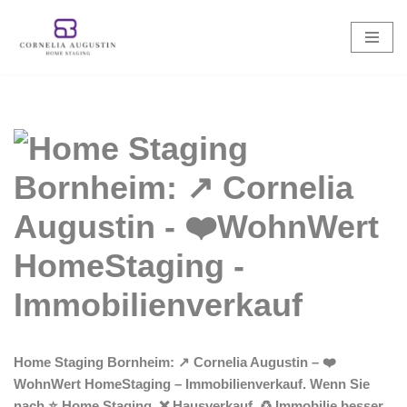
Zum
Inhalt
springen
Home Staging Bornheim: ↗️ Cornelia Augustin – ❤️
WohnWert HomeStaging – Immobilienverkauf. Wenn Sie
nach ⭐ Home Staging, ❌ Hausverkauf, ♻ Immobilie besser