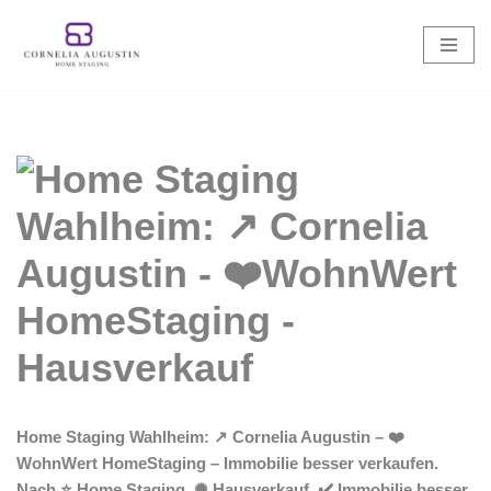
Zum
Inhalt
springen
Home Staging Wahlheim: ↗️ Cornelia Augustin – ❤️
WohnWert HomeStaging – Immobilie besser verkaufen.
Nach ⭐ Home Staging, ✺ Hausverkauf, ✔️ Immobilie besser