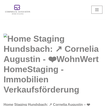
Zum
Inhalt
springen
Home Staging Hundsbach: ↗️ Cornelia Augustin – ❤️