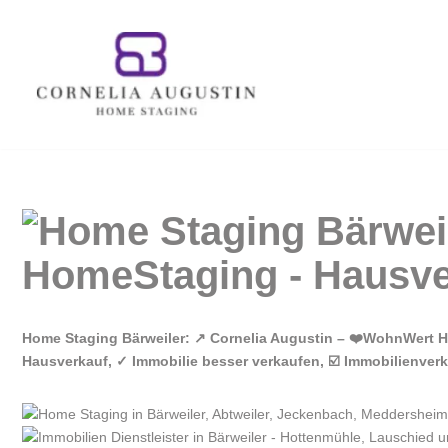
Zum
Inhalt
springen
Home Staging Bärweiler: ↗️ Cornelia Augustin – ❤️WohnWert Ho
Hausverkauf, ✓ Immobilie besser verkaufen, ☑️ Immobilienver