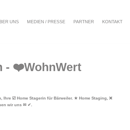
BER UNS
MEDIEN / PRESSE
PARTNER
KONTAKT
Projekte
Über uns
Medien / Presse
Partner
Kontakt
 Ihre ☑️ Home Stagerin für Bärweiler. ★ Home Staging, ❌
uen wir uns ✉ ✔.