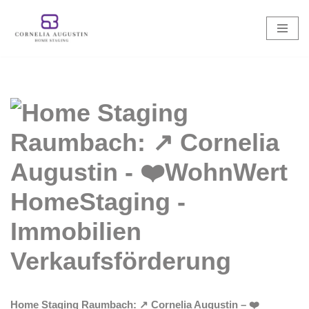
Zum
Inhalt
springen
Home Staging Raumbach: ↗️ Cornelia Augustin – ❤️