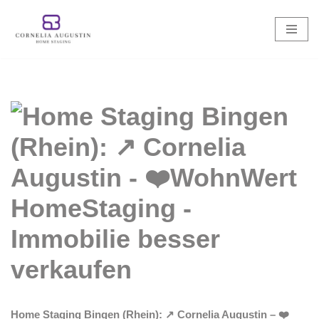
Zum
Inhalt
springen
Home Staging Bingen (Rhein): ↗️ Cornelia Augustin – ❤️