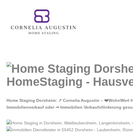
Zum
Inhalt
springen
Home Staging Dorsheim: ↗️ Cornelia Augustin – ❤️WohnWert H
Immobilienverkauf oder ⇒ Immobilien Verkaufsförderung gesuc