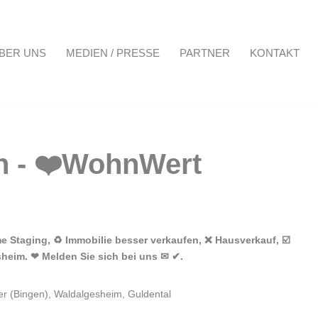
BER UNS
MEDIEN / PRESSE
PARTNER
KONTAKT
Projekte
Über uns
Medien / Presse
Partner
Kontakt
 Staging, ♻ Immobilie besser verkaufen, ❌ Hausverkauf, ☑️
sheim. ❤ Melden Sie sich bei uns ✉ ✔.