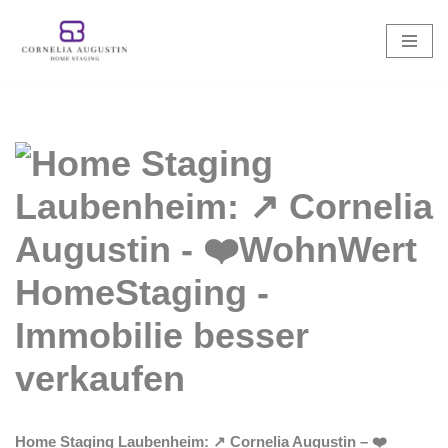
Zum
Inhalt
springen
Home Staging Laubenheim: ↗️ Cornelia Augustin – ❤️