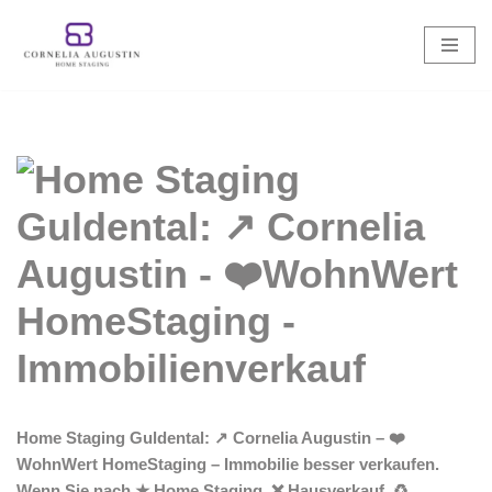
Zum
Inhalt
springen
Home Staging Guldental: ↗️ Cornelia Augustin – ❤️
WohnWert HomeStaging – Immobilie besser verkaufen.
Wenn Sie nach ★ Home Staging, ❌ Hausverkauf, ♻