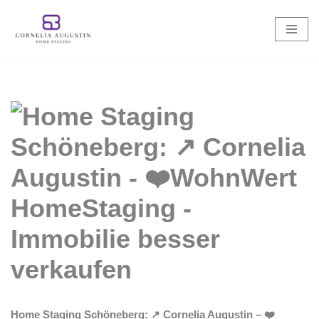
Zum
Inhalt
springen
Home Staging Schöneberg: ↗️ Cornelia Augustin – ❤️