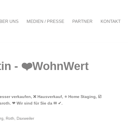
BER UNS
MEDIEN / PRESSE
PARTNER
KONTAKT
Projekte
Über uns
Medien / Presse
Partner
Kontakt
sser verkaufen, ❌ Hausverkauf, ⭐ Home Staging, ☑️
oth. ❤ Wir sind für Sie da ✉ ✔.