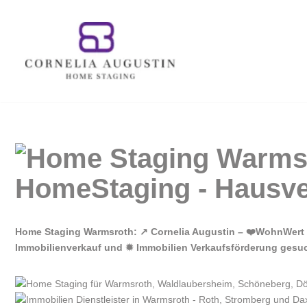
Zum
Inhalt
springen
Home Staging Warmsroth: ↗️ Cornelia Augustin – ❤️WohnWert 
Immobilienverkauf und ✹ Immobilien Verkaufsförderung gesucht