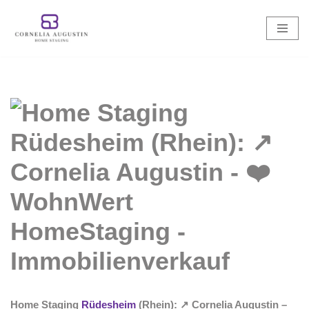
Zum
Inhalt
springen
Home Staging
Rüdesheim
(Rhein): ↗️ Cornelia Augustin –