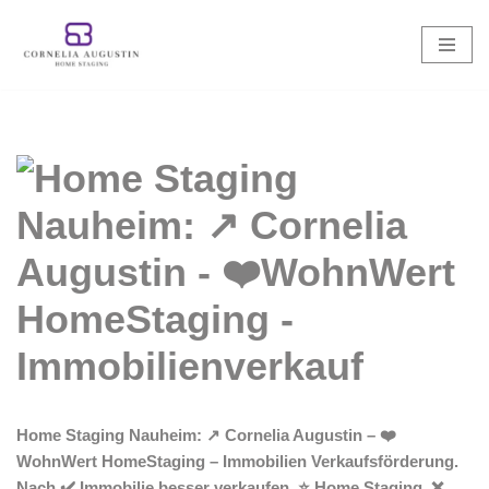
Zum
Inhalt
springen
Home Staging Nauheim: ↗️ Cornelia Augustin – ❤️
WohnWert HomeStaging – Immobilien Verkaufsförderung.
Nach ✔️ Immobilie besser verkaufen, ⭐ Home Staging, ❌