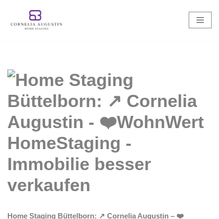
Zum
Inhalt
springen
Home Staging Büttelborn: ↗️ Cornelia Augustin – ❤️