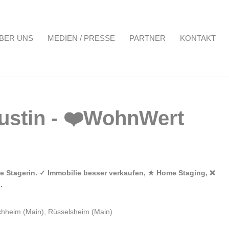
BER UNS
MEDIEN / PRESSE
PARTNER
KONTAKT
Projekte
Über uns
Medien / Presse
Partner
Kontakt
e Stagerin. ✓ Immobilie besser verkaufen, ★ Home Staging, ❌
.