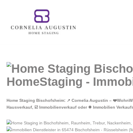
Zum
Inhalt
springen
Home Staging Bischofsheim: ↗️ Cornelia Augustin – ❤️WohnWer
Hausverkauf, ☑️ Immobilienverkauf oder ✹ Immobilien Verkauf