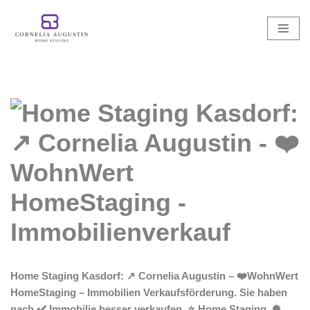
Zum
Inhalt
springen
Home Staging Kasdorf: ↗️ Cornelia Augustin – ❤️WohnWert
HomeStaging – Immobilien Verkaufsförderung. Sie haben
nach ✔️ Immobilie besser verkaufen, ⭐ Home Staging, ✺