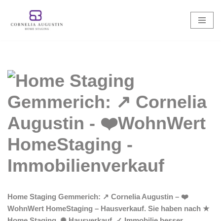
Zum
Inhalt
springen
Home Staging Gemmerich: ↗️ Cornelia Augustin – ❤️
WohnWert HomeStaging – Hausverkauf. Sie haben nach ★
Home Staging, ✺ Hausverkauf, ✓ Immobilie besser