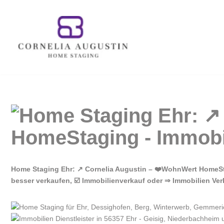
Zum
Inhalt
springen
Home Staging Ehr: ↗️ Cornelia Augustin – ❤️WohnWert HomeStag
besser verkaufen, ☑️ Immobilienverkauf oder ⇒ Immobilien Ver