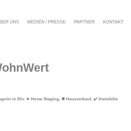
BER UNS
MEDIEN / PRESSE
PARTNER
KONTAKT
Projekte
Über uns
Medien / Presse
Partner
Kontakt
gerin in Ehr. ★ Home Staging, ✺ Hausverkauf, ✔️ Immobilie