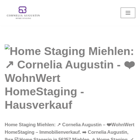
Zum
Inhalt
springen
Home Staging Miehlen: ↗️ Cornelia Augustin – ❤️WohnWert
HomeStaging – Immobilienverkauf. ➡️ Cornelia Augustin,
Ihre ☑️ Home Stagerin in 56357 Miehlen. ⭐ Home Staging, ✓