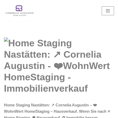
Zum
Inhalt
springen
Home Staging Nastätten: ↗️ Cornelia Augustin – ❤️
WohnWert HomeStaging – Hausverkauf. Wenn Sie nach ⭐
Home Staging, ✺ Hausverkauf, ♻ Immobilie besser