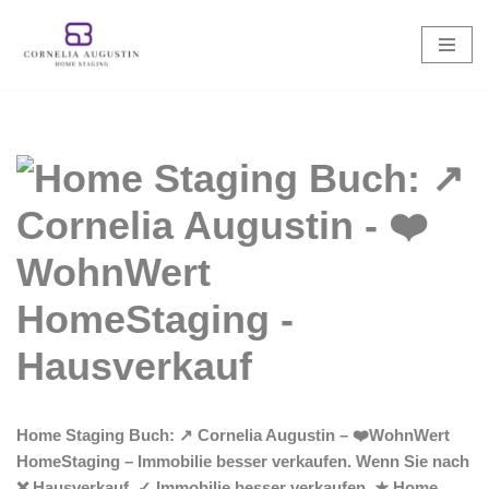
Zum
Inhalt
springen
Home Staging Buch: ↗️ Cornelia Augustin – ❤️WohnWert
HomeStaging – Immobilie besser verkaufen. Wenn Sie nach
❌ Hausverkauf, ✓ Immobilie besser verkaufen, ★ Home