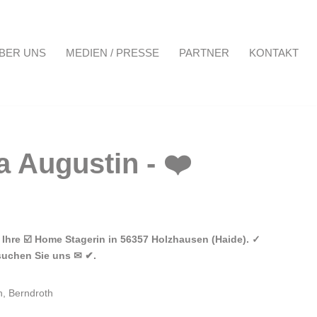
BER UNS
MEDIEN / PRESSE
PARTNER
KONTAKT
Projekte
Über uns
Medien / Presse
Partner
Kontakt
Ihre ☑️ Home Stagerin in 56357 Holzhausen (Haide). ✓
suchen Sie uns ✉ ✔.