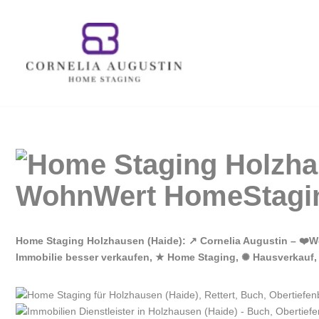
Zum
Inhalt
springen
Home Staging Holzhausen (Haide): ↗️ Cornelia Augustin – ❤️W
Immobilie besser verkaufen, ★ Home Staging, ✺ Hausverkauf,