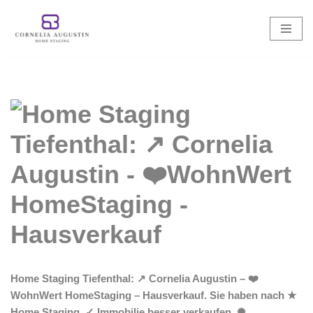
Zum
Inhalt
springen
Home Staging Tiefenthal: ↗️ Cornelia Augustin – ❤️
WohnWert HomeStaging – Hausverkauf. Sie haben nach ★
Home Staging, ✓ Immobilie besser verkaufen, ✺