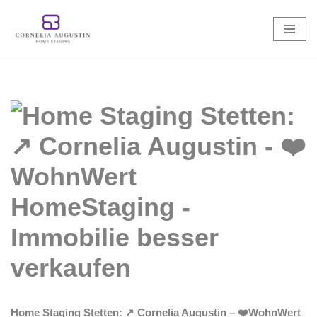
Zum
Inhalt
springen
Home Staging Stetten: ↗️ Cornelia Augustin – ❤️WohnWert