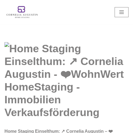
Zum
Inhalt
springen
Home Staging Einselthum: ↗️ Cornelia Augustin – ❤️