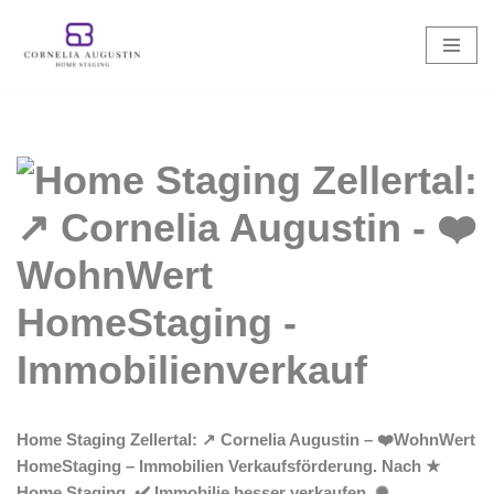
Zum
Inhalt
springen
Home Staging Zellertal: ↗️ Cornelia Augustin – ❤️WohnWert
HomeStaging – Immobilien Verkaufsförderung. Nach ★
Home Staging, ✔️ Immobilie besser verkaufen, ✺