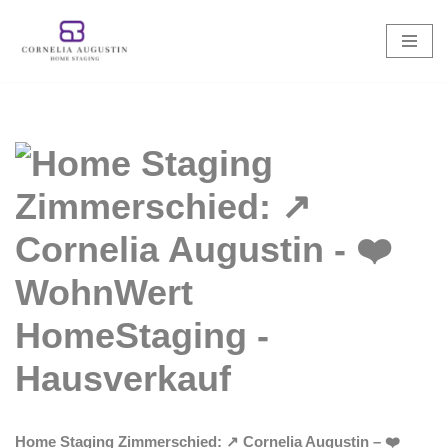
Zum
Inhalt
springen
Home Staging Zimmerschied: ↗️ Cornelia Augustin – ❤️