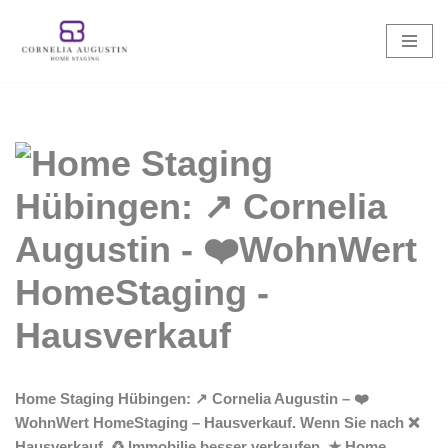
Zum
Inhalt
springen
Home Staging Hübingen: ↗️ Cornelia Augustin – ❤️
WohnWert HomeStaging – Hausverkauf. Wenn Sie nach ❌
Hausverkauf, ♻ Immobilie besser verkaufen, ★ Home