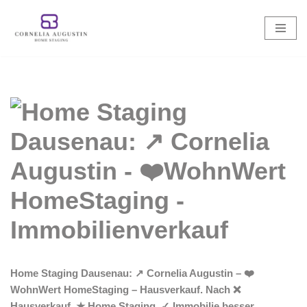
Zum
Inhalt
springen
Home Staging Dausenau: ↗️ Cornelia Augustin – ❤️
WohnWert HomeStaging – Hausverkauf. Nach ❌
Hausverkauf, ★ Home Staging, ✓ Immobilie besser