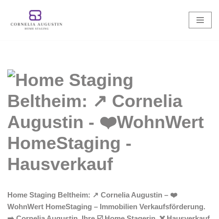
Zum
Inhalt
springen
Home Staging Beltheim: ↗️ Cornelia Augustin – ❤️
WohnWert HomeStaging – Immobilien Verkaufsförderung.
➡️ Cornelia Augustin, Ihre ☑️ Home Stagerin. ❌ Hausverkauf,