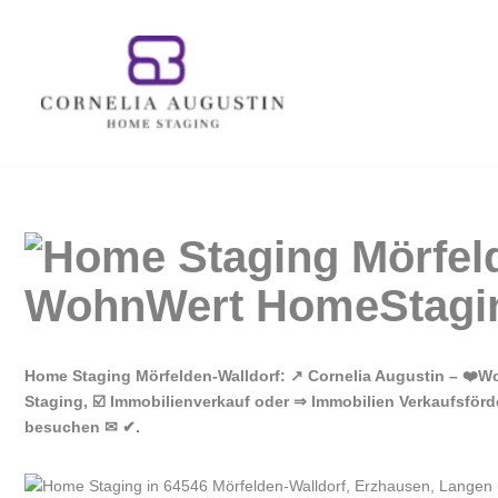
Zum
Inhalt
springen
Home Staging Mörfelden-Walldorf: ↗️ Cornelia Augustin – ❤️
Staging, ☑️ Immobilienverkauf oder ⇒ Immobilien Verkaufsförd
besuchen ✉ ✔.