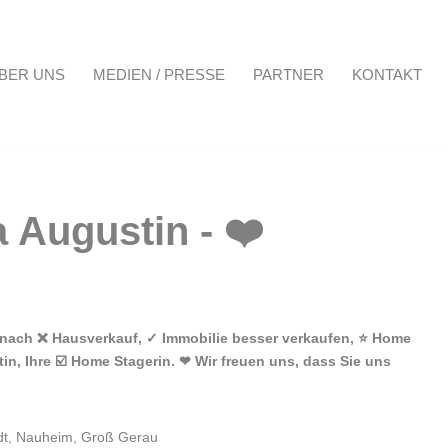
BER UNS
MEDIEN / PRESSE
PARTNER
KONTAKT
Projekte
Über uns
Medien / Presse
Partner
Kontakt
 nach ❌ Hausverkauf, ✓ Immobilie besser verkaufen, ⭐ Home
n, Ihre ☑️ Home Stagerin. ❤ Wir freuen uns, dass Sie uns