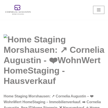
Zum
Inhalt
springen
Home Staging Morshausen: ↗️ Cornelia Augustin – ❤️
WohnWert HomeStaging – Immobilienverkauf. ➡️ Cornelia
Augustin, Ihre ☑️ Home Stagerin. ❌ Hausverkauf, ⭐ Home