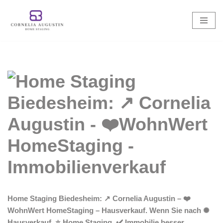
Zum
Inhalt
springen
Home Staging Biedesheim: ↗️ Cornelia Augustin – ❤️
WohnWert HomeStaging – Hausverkauf. Wenn Sie nach ✺
Hausverkauf, ⭐ Home Staging, ✔️ Immobilie besser