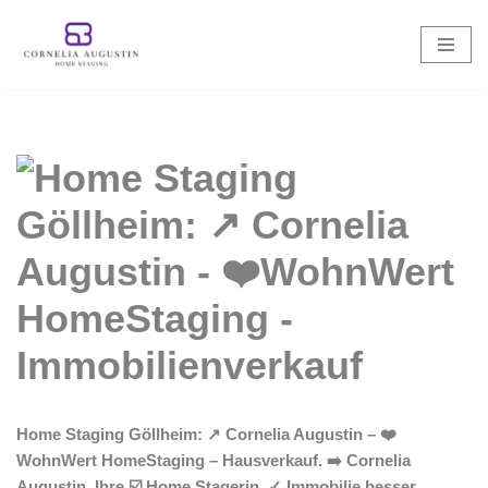
Zum
Inhalt
springen
Home Staging Göllheim: ↗️ Cornelia Augustin – ❤️
WohnWert HomeStaging – Hausverkauf. ➡️ Cornelia
Augustin, Ihre ☑️ Home Stagerin. ✓ Immobilie besser