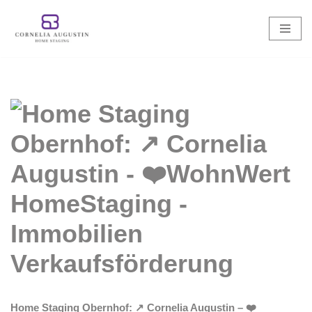
Zum
Inhalt
springen
Home Staging Obernhof: ↗️ Cornelia Augustin – ❤️