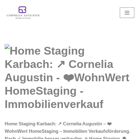
Zum
Inhalt
springen
Home Staging Karbach: ↗️ Cornelia Augustin – ❤️
WohnWert HomeStaging – Immobilien Verkaufsförderung.
Nach ✓ Immobilie besser verkaufen, ⭐ Home Staging, ✺