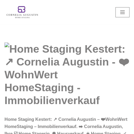
Zum
Inhalt
springen
Home Staging Kestert: ↗️ Cornelia Augustin – ❤️WohnWert
HomeStaging – Immobilienverkauf. ➡️ Cornelia Augustin,
Ihre ☑️ Home Stagerin. ✺ Hausverkauf, ★ Home Staging, ✓