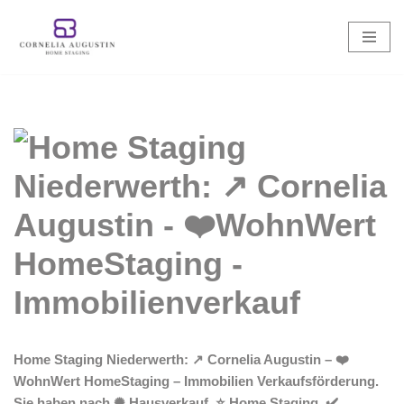
Zum
Inhalt
springen
Home Staging Niederwerth: ↗️ Cornelia Augustin – ❤️
WohnWert HomeStaging – Immobilien Verkaufsförderung.
Sie haben nach ✺ Hausverkauf, ⭐ Home Staging, ✔️