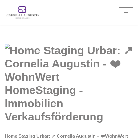
Zum
Inhalt
springen
Home Staging Urbar: ↗️ Cornelia Augustin – ❤️WohnWert