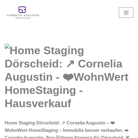
Zum
Inhalt
springen
Home Staging Dörscheid: ↗️ Cornelia Augustin – ❤️
WohnWert HomeStaging – Immobilie besser verkaufen. ➡️
Cornelia Augustin, Ihre ☑️ Home Stagerin für Dörscheid. ❌