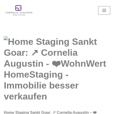
Zum
Inhalt
springen
Home Staging Sankt Goar: ↗️ Cornelia Augustin – ❤️