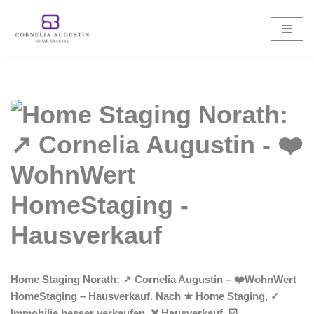
Zum
Inhalt
springen
Home Staging Norath: ↗️ Cornelia Augustin – ❤️WohnWert
HomeStaging – Hausverkauf. Nach ★ Home Staging, ✓
Immobilie besser verkaufen, ❌ Hausverkauf, ☑️