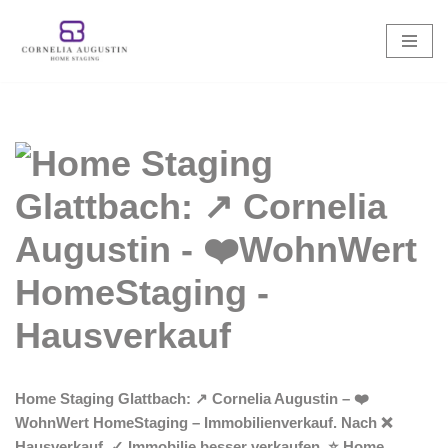
Zum
Inhalt
springen
Home Staging Glattbach: ↗️ Cornelia Augustin – ❤️
WohnWert HomeStaging – Immobilienverkauf. Nach ❌
Hausverkauf, ✓ Immobilie besser verkaufen, ⭐ Home