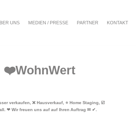
BER UNS
MEDIEN / PRESSE
PARTNER
KONTAKT
Projekte
Über uns
Medien / Presse
Partner
Kontakt
ser verkaufen, ❌ Hausverkauf, ⭐ Home Staging, ☑️
l. ❤ Wir freuen uns auf auf Ihren Auftrag ✉ ✔.