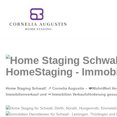
Zum
Inhalt
springen
Home Staging Schwall: ↗️ Cornelia Augustin – ❤️WohnWert Hom
Immobilienverkauf und ⇒ Immobilien Verkaufsförderung gesucht